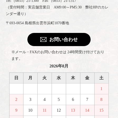
Tel:（0853）21-1300 Fax:（0853）21-1317
（受付時間：実店舗営業日 AM9:00～PM5:30 弊社HPのカレ
ンダー通り）
〒693-0054 島根県出雲市浜町1070番地
お問い合わせ
※メール・FAXのお問い合わせは 24時間受け付けており
ます。
2026年8月
日
月
火
水
木
金
土
1
2
3
4
5
6
7
8
9
10
11
12
13
14
15