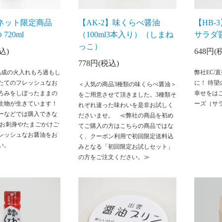
】ネット限定商品
【AK-2】味くらべ醤油
【HB
720ml
（100ml3本入り）（しまね
サラダ醤
っこ）
込)
648円(
778円(税込)
熟成の火入れもろ過もし
弊社EC/
たてのフレッシュなお
に！ 待
＜人気の商品3種類の味くらべ醤油＞
ろみをしぼったままの
幸せをは
をご用意させて頂きました。3種類そ
生物が生きています！
ーズ（サ
れぞれ違った味わいを是非お試しく
ーなどでは購入できな
ださいませ。 ≪弊社の商品を初め
 お刺身やたまごかけご
てご購入の方はこちらの商品ではな
レッシュなお醤油をお
く、クーポン利用で初回限定送料込
い。
みとなる「初回限定お試しセット」
の方をご注文ください。≫