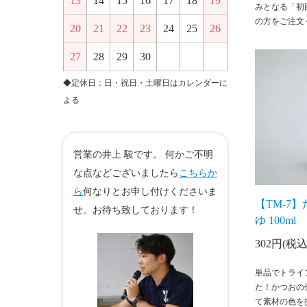
13
14
15
16
17
18
19
みとなる「初
の方をご注文
20
21
22
23
24
25
26
27
28
29
30
◆定休日：日・祝日・土曜日はカレンダーに
よる
営業の井上 駿です。 何かご不明
な点などございましたら
こちらか
ら
何なりとお申し付けくださいま
【TM-7
せ。お待ち致しております！
ゆ 100ml
302円(税込
単品でトライ
た！かつおの
て素材の色を