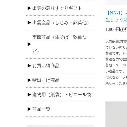
出雲の選りすぐりギフト
【NN-1
生しょうゆ 
出雲産品（しじみ・銘菓他）
1,800円(税
季節商品（生そば・乾麺な
天然醸造2年
ていない搾り
ど）
醤油です。も
醤油なので微
お買い得商品
普段、スーパ
い逸品です。
はんなど、フ
輸出向け商品
楽しみくださ
進物用（紙袋）・ビニール袋
商品一覧