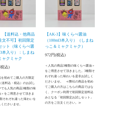
2】【送料込・他商品
【AK-3】味くらべ醤油
注文不可】初回限定
（100ml3本入り）（しまね
セット（味くらべ醤
っこ＆ミャクミャク）
ml3本入り）：しまね
972円(税込)
ミャクミャク
＜人気の商品3種類の味くらべ醤油＞
円(税込)
をご用意させて頂きました。3種類そ
れぞれ違った味わいを是非お試しく
品を初めてご購入の方限定
ださいませ。 ≪弊社の商品を初め
0円（送料込・税込）のお試し
てご購入の方はこちらの商品ではな
中でも人気の商品3種類の味
く、クーポン利用で初回限定送料込
油＞をご用意させて頂きま
みとなる「初回限定お試しセット」
種類それぞれ違った味わいを
の方をご注文ください。≫
しくださいませ。