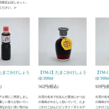
回限定お試しセット」
ください。≫
】たまごかけしょう
【TM-2】たまごかけしょう
【TM
ゆ 200ml
ゆ 500m
)
562円(税込)
929円(
アル用にご用意しまし
出雲の名水で仕込んだ醤油にかつお
出雲の名
優しい香りが効いてい
の風味がやさしく効いていて、たま
の風味が
損なわない淡い色のお
ごかけごはんにピッタリ！ボトルデ
ごかけご