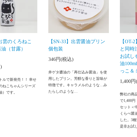
】出雲のくろねこ
【SN-33】出雲醤油プリン
【OT-
醤油（甘露）
個包装
と同時
お試し
346円(税込)
油100
)
っこ＆
井ゲタ醬油の「再仕込み醤油」を使
用したプリン。芳醇な香りと旨味が
トルで新発売！！ 幸せ
1,400
特徴です。キャラメルのような…み
のねこちゃんシリーズ
たらしのような…
油）です。
弊社の商
で1,40
セット＜
くらべ醤
した。3
是非お試