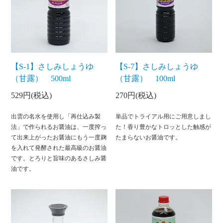
【S-1】さしみしょうゆ
【S-7】さしみしょうゆ
（甘露） 500ml
（甘露） 100ml
529円(税込)
270円(税込)
出雲の名水を使用し「再仕込み製
単品でトライアル用にご用意しまし
法」で作られるお醤油は、一度搾っ
た！香り豊かなトロッとした触感が
て出来上がったお醤油にもう一度麹
たまらないお醤油です。
を入れて発酵された最高級のお醤油
です。とろりと旨味のあるさしみ醤
油です。