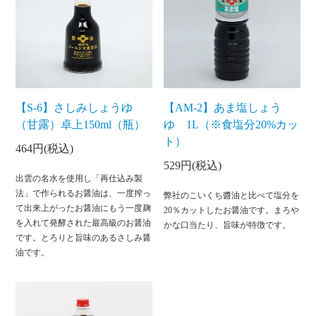
【S-6】さしみしょうゆ
【AM-2】あま塩しょう
（甘露）卓上150ml（瓶）
ゆ 1L（※食塩分20%カッ
ト）
464円(税込)
529円(税込)
出雲の名水を使用し「再仕込み製
法」で作られるお醤油は、一度搾っ
弊社のこいくち醬油と比べて塩分を
て出来上がったお醤油にもう一度麹
20％カットしたお醤油です。まろや
を入れて発酵された最高級のお醤油
かな口当たり、旨味が特徴です。
です。とろりと旨味のあるさしみ醤
油です。