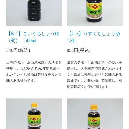
【K-1】こいくちしょうゆ
【U-3】うすくちしょうゆ
（菊） 500ml
1.8L
346円(税込)
853円(税込)
出雲の名水「浜山湧水群」の湧水を
出雲の名水「浜山湧水群」の湧水を
使用し、天然醸造で約2年間熟成さ
使用し、天然醸造で熟成されたうす
れたこいくち醤油は芳醇な香りと旨
くち醤油は芳醇な香りと旨味のある
味のある醤油です。
醤油です。お吸い物、茶碗蒸し、煮
物等幅広くお使い頂けます。