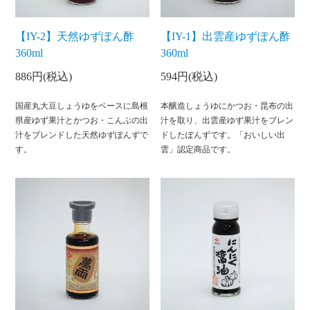
【IY-2】天然ゆずぽん酢
【IY-1】出雲産ゆずぽん酢
360ml
360ml
886円(税込)
594円(税込)
国産丸大豆しょうゆをベースに島根
本醸造しょうゆにかつお・昆布の出
県産ゆず果汁とかつお・こんぶの出
汁を取り、出雲産ゆず果汁をブレン
汁をブレンドした天然ゆずぽんずで
ドしたぽんずです。「おいしい出
す。
雲」認定商品です。