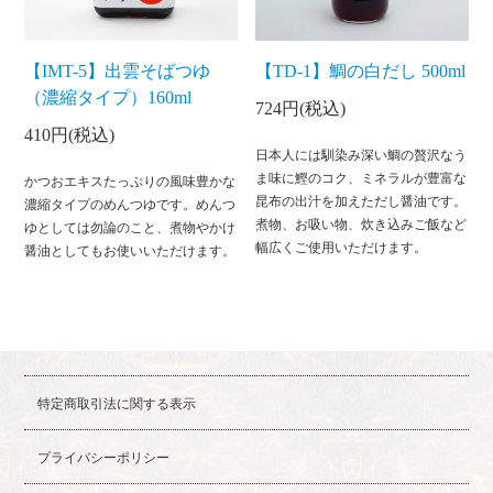
【IMT-5】出雲そばつゆ
【TD-1】鯛の白だし 500ml
（濃縮タイプ）160ml
724円(税込)
410円(税込)
日本人には馴染み深い鯛の贅沢なう
ま味に鰹のコク、ミネラルが豊富な
かつおエキスたっぷりの風味豊かな
昆布の出汁を加えただし醤油です。
濃縮タイプのめんつゆです。めんつ
煮物、お吸い物、炊き込みご飯など
ゆとしては勿論のこと、煮物やかけ
幅広くご使用いただけます。
醤油としてもお使いいただけます。
特定商取引法に関する表示
プライバシーポリシー