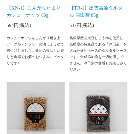
【KN-1】こんがりたまり
【TR-1】出雲醤油タルタ
カシューナッツ 80g
ル 津田蕪 85g
594円(税込)
637円(税込)
カシューナッツをこんがり焼き上
島根県産丸大豆しょうゆを使用し、
げ、グルテンフリーの溜しょうゆで
島根県の特産品である「津田蕪」を
味付けしました。醤油の香ばしい香
入れた醤油ベースのタルタルソース
りと食感でお酒のおつまみにピッタ
です。合成添加物を一切使用してい
リです♪
ません。津田蕪の食感もお楽しみく
ださい！