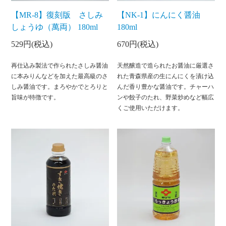
【MR-8】復刻版 さしみ
【NK-1】にんにく醤油
しょうゆ（萬両） 180ml
180ml
529円(税込)
670円(税込)
再仕込み製法で作られたさしみ醤油
天然醸造で造られたお醤油に厳選さ
に本みりんなどを加えた最高級のさ
れた青森県産の生にんにくを漬け込
しみ醤油です。まろやかでとろりと
んだ香り豊かな醤油です。チャーハ
旨味が特徴です。
ンや餃子のたれ、野菜炒めなど幅広
くご使用いただけます。