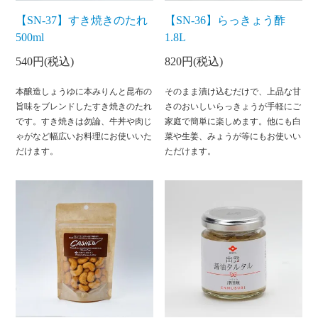
【SN-37】すき焼きのたれ
【SN-36】らっきょう酢
500ml
1.8L
540円(税込)
820円(税込)
本醸造しょうゆに本みりんと昆布の
そのまま漬け込むだけで、上品な甘
旨味をブレンドしたすき焼きのたれ
さのおいしいらっきょうが手軽にご
です。すき焼きは勿論、牛丼や肉じ
家庭で簡単に楽しめます。他にも白
ゃがなど幅広いお料理にお使いいた
菜や生姜、みょうが等にもお使いい
だけます。
ただけます。