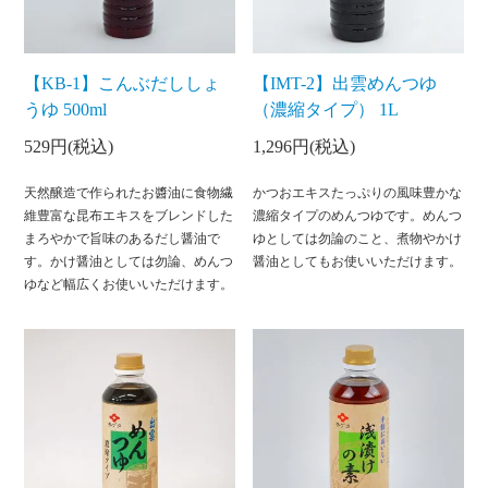
【KB-1】こんぶだししょ
【IMT-2】出雲めんつゆ
うゆ 500ml
（濃縮タイプ） 1L
529円(税込)
1,296円(税込)
天然醸造で作られたお醬油に食物繊
かつおエキスたっぷりの風味豊かな
維豊富な昆布エキスをブレンドした
濃縮タイプのめんつゆです。めんつ
まろやかで旨味のあるだし醤油で
ゆとしては勿論のこと、煮物やかけ
す。かけ醤油としては勿論、めんつ
醤油としてもお使いいただけます。
ゆなど幅広くお使いいただけます。