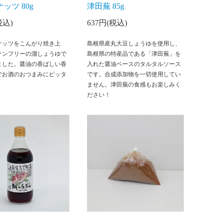
ッツ 80g
津田蕪 85g
税込)
637円(税込)
ナッツをこんがり焼き上
島根県産丸大豆しょうゆを使用し、
テンフリーの溜しょうゆで
島根県の特産品である「津田蕪」を
ました。醤油の香ばしい香
入れた醤油ベースのタルタルソース
でお酒のおつまみにピッタ
です。合成添加物を一切使用してい
ません。津田蕪の食感もお楽しみく
ださい！