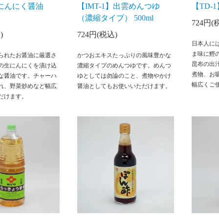
】にんにく醤油
【IMT-1】出雲めんつゆ
【TD-
（濃縮タイプ） 500ml
724円(
)
724円(税込)
日本人に
ま味に鰹
られたお醤油に厳選さ
かつおエキスたっぷりの風味豊かな
昆布の出
の生にんにくを漬け込
濃縮タイプのめんつゆです。めんつ
煮物、お
な醤油です。チャーハ
ゆとしては勿論のこと、煮物やかけ
幅広くご
れ、野菜炒めなど幅広
醤油としてもお使いいただけます。
だけます。