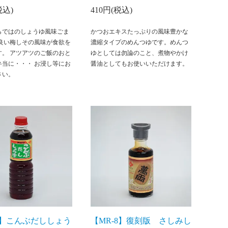
税込)
410円(税込)
らではのしょうゆ風味ごま
かつおエキスたっぷりの風味豊かな
の良い梅しその風味が食欲を
濃縮タイプのめんつゆです。めんつ
す。 アツアツのご飯のおと
ゆとしては勿論のこと、煮物やかけ
弁当に・・・ お浸し等にお
醤油としてもお使いいただけます。
さい。
1】こんぶだししょう
【MR-8】復刻版 さしみし