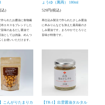
l
ょうゆ（萬両） 180ml
税込)
529円(税込)
で作られたお醬油に食物繊
再仕込み製法で作られたさしみ醤油
昆布エキスをブレンドした
に本みりんなどを加えた最高級のさ
で旨味のあるだし醤油で
しみ醤油です。まろやかでとろりと
醤油としては勿論、めんつ
旨味が特徴です。
広くお使いいただけます。
-1】こんがりたまりカ
【TR-1】出雲醤油タルタル