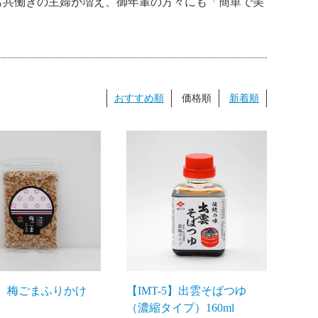
も共働きの主婦が増え、御年輩の方々にも「簡単で美
おすすめ順
価格順
新着順
3】梅ごまふりかけ
【IMT-5】出雲そばつゆ
（濃縮タイプ）160ml