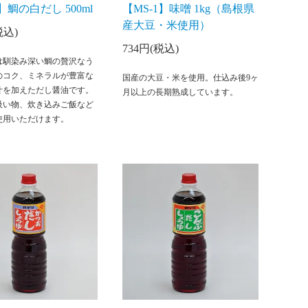
1】鯛の白だし 500ml
【MS-1】味噌 1kg（島根県
産大豆・米使用）
税込)
734円(税込)
は馴染み深い鯛の贅沢なう
のコク、ミネラルが豊富な
国産の大豆・米を使用。仕込み後9ヶ
汁を加えただし醤油です。
月以上の長期熟成しています。
吸い物、炊き込みご飯など
使用いただけます。