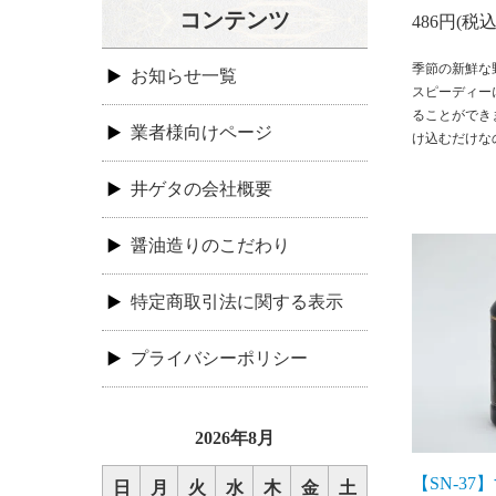
コンテンツ
486円(税込
季節の新鮮な
お知らせ一覧
スピーディー
ることができ
業者様向けページ
け込むだけな
井ゲタの会社概要
醤油造りのこだわり
特定商取引法に関する表示
プライバシーポリシー
2026年8月
【SN-3
日
月
火
水
木
金
土