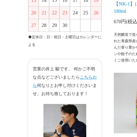
13
14
15
16
17
18
19
【NK-1
180ml
20
21
22
23
24
25
26
670円(税込
27
28
29
30
天然醸造で造
◆定休日：日・祝日・土曜日はカレンダーに
れた青森県産
よる
んだ香り豊か
ンや餃子のた
くご使用いた
営業の井上 駿です。 何かご不明
な点などございましたら
こちらか
ら
何なりとお申し付けくださいま
せ。お待ち致しております！