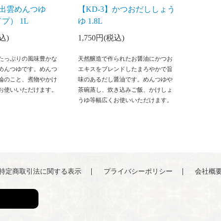
2】出雲めんつゆ
【KD-3】かつおだししょう
プ） 1L
ゆ 1.8L
込)
1,750円(税込)
たっぷりの風味豊かな
天然醸造で作られたお醤油にかつお
めんつゆです。めんつ
エキスをブレンドしたまろやかで旨
論のこと、煮物やかけ
味のあるだし醤油です。めんつゆや
お使いいただけます。
茶碗蒸し、炊き込みご飯、かけしょ
うゆ等幅広くお使いいただけます。
特定商取引法に関する表示
プライバシーポリシー
会社概