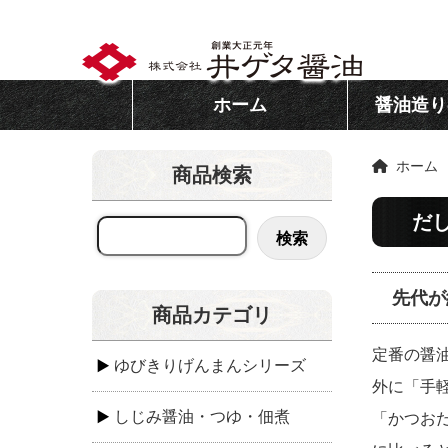
ホーム
醤油造り
ホーム
商品検索
だ
検索
先代が
商品カテゴリ
定番の醤
ゆびきりげんまんシリーズ
外に「手
しじみ醤油・つゆ・佃煮
「かつお