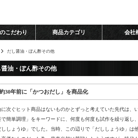
のこだわり
商品カテゴリ
会社
だし醤油・ぽん酢その他
し醤油・ぽん酢その他
約30年前に「かつおだし」を商品化
油に次ぐヒット商品はないものかとずっと考えていた先代は、
軽で簡単調理」をキーワードに、何度も何度も試作を繰り返し
だししょうゆ」でした。当時、この辺りで「だししょうゆ」は