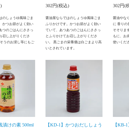
)
302円(税込)
302円(
はのしょうゆ風味ごま
醤油屋ならではのしょうゆ風味ごま
醤油やな
。かつお節がよく効い
ふりかけです。かつお節がよく効い
に 香り
あつのごはんにささっ
ていて、あつあつのごはんにささっ
そそりま
お召し上がりくださ
とふりかけてお召し上がりくださ
もに、お
んそうのお浸し等にもご
い。 黒ごまの栄養価は白ごまより高
使いくだ
。
いとされています。
浅漬けの素 500ml
【KD-1】かつおだししょう
【KB-