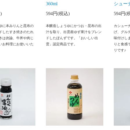
360ml
シューナ
)
594円(税込)
594円(
ゆに本みりんと昆布の
本醸造しょうゆにかつお・昆布の出
カシュー
ドしたすき焼きのたれ
汁を取り、出雲産ゆず果汁をブレン
げ、グル
きは勿論、牛丼や肉じ
ドしたぽんずです。「おいしい出
味付けし
いお料理にお使いいた
雲」認定商品です。
りと食感
リです♪