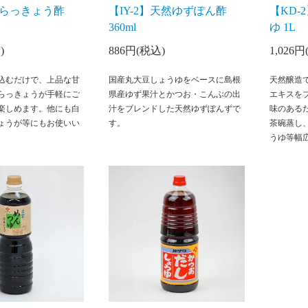
6】らっきょう酢
【IY-2】天然ゆずぽん酢
【KD
360ml
ゆ 1L
)
886円(税込)
1,026
込むだけで、上品な甘
国産丸大豆しょうゆをベースに島根
天然醸造
らっきょうが手軽にご
県産ゆず果汁とかつお・こんぶの出
エキスを
楽しめます。他にも白
汁をブレンドした天然ゆずぽんずで
味のある
ょうが等にもお使いい
す。
茶碗蒸し
うゆ等幅