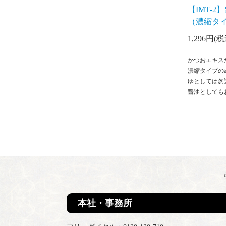
【IMT-
（濃縮タイ
1,296円(税
かつおエキス
濃縮タイプの
ゆとしては勿
醤油としても
本社・事務所