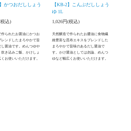
-2】かつおだししょう
【KB-2】こんぶだししょう
ゆ 1L
円(税込)
1,026円(税込)
で作られたお醤油にかつお
天然醸造で作られたお醬油に食物繊
ブレンドしたまろやかで旨
維豊富な昆布エキスをブレンドした
だし醤油です。めんつゆや
まろやかで旨味のあるだし醤油で
、炊き込みご飯、かけしょ
す。かけ醤油としては勿論、めんつ
広くお使いいただけます。
ゆなど幅広くお使いいただけます。