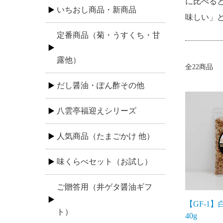
に比べる
いちおし商品・新商品
味しい」
定番商品（菊・うすくち・甘
露他）
全22商品
だし醤油・ぽん酢その他
八雲亭福迎えシリーズ
人気商品（たまごかけ 他）
味くらべセット（お試し）
ご贈答用（井ゲタ醤油ギフ
【GF-1
ト）
40g