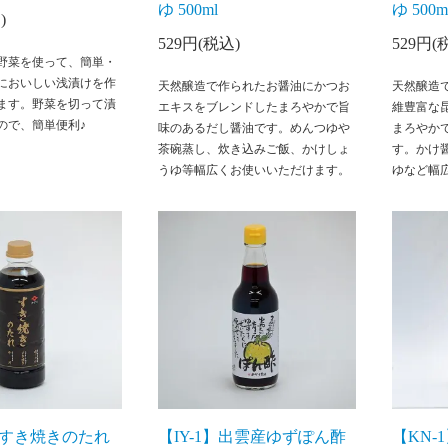
ゆ 500ml
ゆ 500m
)
529円(税込)
529円(
野菜を使って、簡単・
においしい浅漬けを作
天然醸造で作られたお醤油にかつお
天然醸造
ます。野菜を切って漬
エキスをブレンドしたまろやかで旨
維豊富な
ので、簡単便利♪
味のあるだし醤油です。めんつゆや
まろやか
茶碗蒸し、炊き込みご飯、かけしょ
す。かけ
うゆ等幅広くお使いいただけます。
ゆなど幅
7】すき焼きのたれ
【IY-1】出雲産ゆずぽん酢
【KN