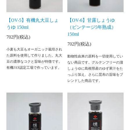
【OV-5】有機丸大豆しょ
【OV-6】甘露しょうゆ
うゆ 150ml
（ビンテージ5年熟成）
150ml
702円(税込)
702円(税込)
小麦も大豆もオーガニック栽培され
た原料を使用して作りました。丸大
動物性由来の原料を一切使用してい
豆の濃厚なコクと旨味が特徴です。
ない商品です。グルテンフリーの溜
有機JAS認定工場で作っています。
しょうゆに島根県産のゆず果汁をた
っぷり加え、さらに昆布の旨味をブ
レンドした商品です。