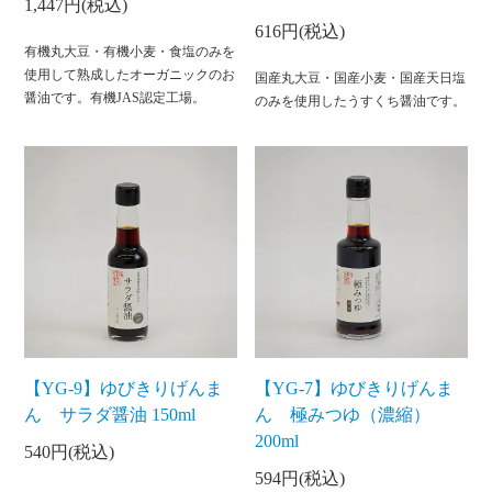
1,447円(税込)
616円(税込)
有機丸大豆・有機小麦・食塩のみを
使用して熟成したオーガニックのお
国産丸大豆・国産小麦・国産天日塩
醤油です。有機JAS認定工場。
のみを使用したうすくち醤油です。
【YG-9】ゆびきりげんま
【YG-7】ゆびきりげんま
ん サラダ醤油 150ml
ん 極みつゆ（濃縮）
200ml
540円(税込)
594円(税込)