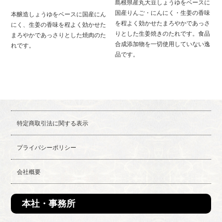
島根県産丸大豆しょうゆをベースに
国産りんご・にんにく・生姜の香味
本醸造しょうゆをベースに国産にん
を程よく効かせたまろやかであっさ
にく、生姜の香味を程よく効かせた
りとした生姜焼きのたれです。食品
まろやかであっさりとした焼肉のた
合成添加物を一切使用していない逸
れです。
品です。
特定商取引法に関する表示
プライバシーポリシー
会社概要
本社・事務所