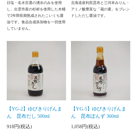
日塩・名水百選の湧水のみを使用
北海道産利尻昆布と三河本みりん・
し、出雲市産の杉材を使用した木桶
アミノ酸豊富な「蔵の素」をブレン
で2年間長期熟成されたこいくち醤
ドしただし醤油です。
油です。食品合成添加物を一切使用
していません。
【YG-2】ゆびきりげんま
【YG-5】ゆびきりげんま
ん 昆布だし 500ml
ん 昆布ぽんず 360ml
918円(税込)
1,058円(税込)