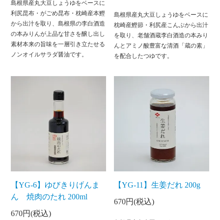
島根県産丸大豆しょうゆをベースに
利尻昆布・がごめ昆布・枕崎産本鰹
島根県産丸大豆しょうゆをベースに
から出汁を取り、島根県の李白酒造
枕崎産鰹節・利尻産こんぶから出汁
の本みりんが上品な甘さを醸し出し
を取り、老舗酒蔵李白酒造の本みり
素材本来の旨味を一層引き立たせる
んとアミノ酸豊富な清酒「蔵の素」
ノンオイルサラダ醤油です。
を配合したつゆです。
【YG-6】ゆびきりげんま
【YG-11】生姜だれ 200g
ん 焼肉のたれ 200ml
670円(税込)
670円(税込)