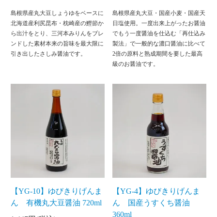
島根県産丸大豆しょうゆをベースに
島根県産丸大豆・国産小麦・国産天
北海道産利尻昆布・枕崎産の鰹節か
日塩使用。一度出来上がったお醤油
ら出汁をとり、三河本みりんをブレ
でもう一度醤油を仕込む「再仕込み
ンドした素材本来の旨味を最大限に
製法」で一般的な濃口醤油に比べて
引き出したさしみ醤油です。
2倍の原料と熟成期間を要した最高
級のお醤油です。
【YG-10】ゆびきりげんま
【YG-4】ゆびきりげんま
ん 有機丸大豆醤油 720ml
ん 国産うすくち醤油
360ml