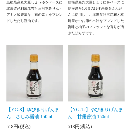
島根県産丸大豆しょうゆをベースに
島根県産丸大豆しょうゆをベースに
北海道産利尻昆布と三河本みりん・
島根県産100％のゆず果樹をふんだ
アミノ酸豊富な「蔵の素」をブレン
んに使用し、北海道産利尻昆布と枕
ドしただし醤油です。
崎産かつお節の出汁をブレンドした
旨味と柚子のフレッシュな香りが活
きたぽんずです。
【YG-8】ゆびきりげんま
【YG-12】ゆびきりげんま
ん さしみ醤油 150ml
ん 甘露醤油 150ml
518円(税込)
518円(税込)