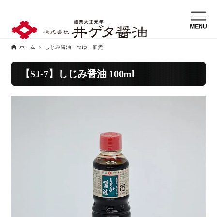
ホーム
>
しじみ醤油・つゆ・佃煮
【SJ-7】しじみ醤油 100ml