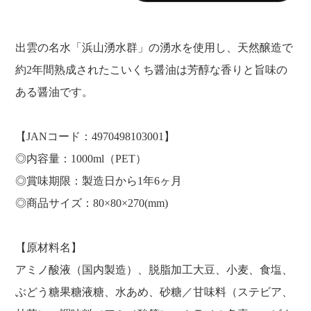
出雲の名水「浜山湧水群」の湧水を使用し、天然醸造で
約2年間熟成されたこいくち醤油は芳醇な香りと旨味の
ある醤油です。
【JANコード：4970498103001】
◎内容量：1000ml（PET）
◎賞味期限：製造日から1年6ヶ月
◎商品サイズ：80×80×270(mm)
【原材料名】
アミノ酸液（国内製造）、脱脂加工大豆、小麦、食塩、
ぶどう糖果糖液糖、水あめ、砂糖／甘味料（ステビア、