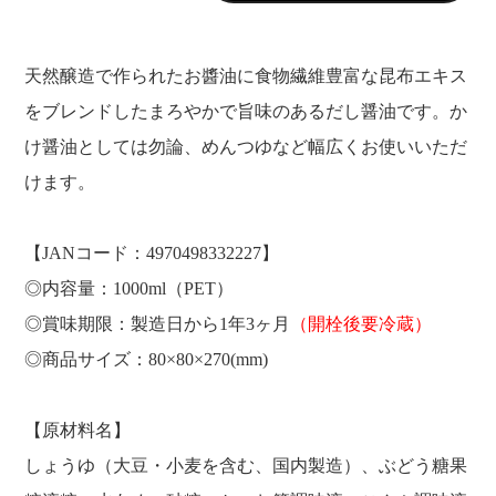
天然醸造で作られたお醬油に食物繊維豊富な昆布エキス
をブレンドしたまろやかで旨味のあるだし醤油です。か
け醤油としては勿論、めんつゆなど幅広くお使いいただ
けます。
【JANコード：4970498332227】
◎内容量：1000ml（PET）
◎賞味期限：製造日から1年3ヶ月
（開栓後要冷蔵）
◎商品サイズ：80×80×270(mm)
【原材料名】
しょうゆ（大豆・小麦を含む、国内製造）、ぶどう糖果