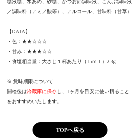
糖液糖、水あめ、砂糖、かつお節調味液、こんぶ調味液
／調味料（アミノ酸等）、アルコール、甘味料（甘草）
【DATA】
・色：★★☆☆☆
・甘み：★★★☆☆
・食塩相当量：大さじ１杯あたり（15ｍｌ）2.3g
※ 賞味期限について
開栓後は
冷蔵庫に保存
し、1ヶ月を目安に使い切ること
をおすすめいたします。
TOPへ戻る