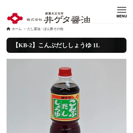
ホーム
>
だし醤油・ぽん酢その他
【KB-2】こんぶだししょうゆ 1L