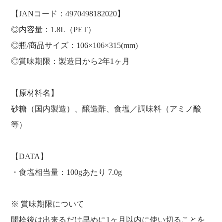
【JANコード：4970498182020】
◎内容量：1.8L（PET）
◎瓶/商品サイズ：106×106×315(mm)
◎賞味期限：製造日から2年1ヶ月
【原材料名】
砂糖（国内製造）、醸造酢、食塩／調味料（アミノ酸
等）
【DATA】
・食塩相当量：100gあたり 7.0g
※ 賞味期限について
開栓後は出来るだけ早めに1ヶ月以内に使い切ることを