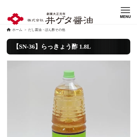
ホーム
>
だし醤油・ぽん酢その他
【SN-36】らっきょう酢 1.8L