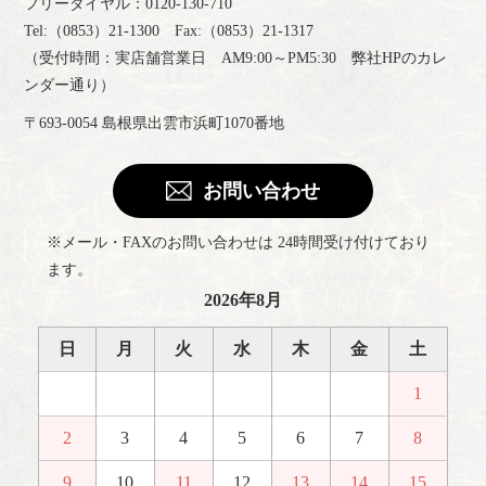
フリーダイヤル：0120-130-710
Tel:（0853）21-1300 Fax:（0853）21-1317
（受付時間：実店舗営業日 AM9:00～PM5:30 弊社HPのカレ
ンダー通り）
〒693-0054 島根県出雲市浜町1070番地
お問い合わせ
※メール・FAXのお問い合わせは 24時間受け付けており
ます。
2026年8月
日
月
火
水
木
金
土
1
2
3
4
5
6
7
8
9
10
11
12
13
14
15