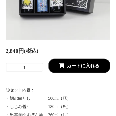
2,840円(税込)
カートに入れる
◎セット内容：
・鯛の白だし 500ml（瓶）
・しじみ醤油 180ml（瓶）
・出雲産ゆずぽん酢 360ml（瓶）