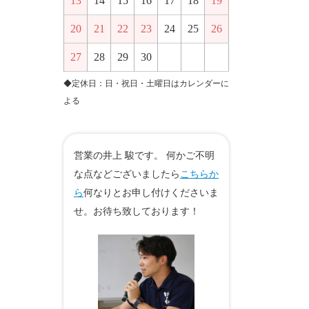
13
14
15
16
17
18
19
20
21
22
23
24
25
26
27
28
29
30
◆定休日：日・祝日・土曜日はカレンダーに
よる
営業の井上 駿です。 何かご不明
な点などございましたら
こちらか
ら
何なりとお申し付けくださいま
せ。お待ち致しております！