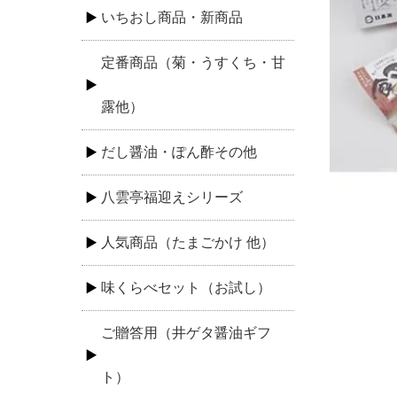
いちおし商品・新商品
定番商品（菊・うすくち・甘
露他）
だし醤油・ぽん酢その他
八雲亭福迎えシリーズ
人気商品（たまごかけ 他）
味くらべセット（お試し）
ご贈答用（井ゲタ醤油ギフ
ト）