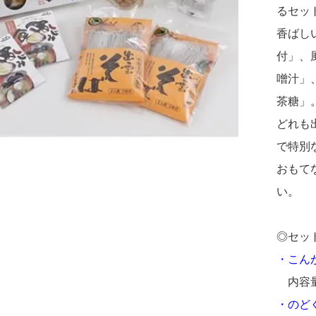
るセッ
香ばし
付」、
噌汁」
茶糖」
どれも
で特別
おもて
い。
◎セッ
・こん
内容量
・のど