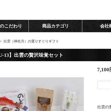
のこだわり
商品カテゴリ
会社
>
出雲（神在月）の選りすぐりギフト
U-13】出雲の贅沢味覚セット
7,10
出雲の