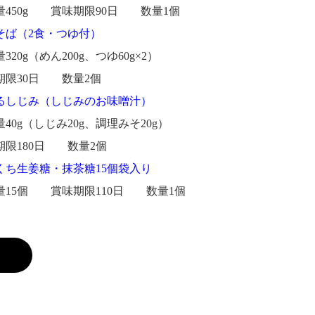
450g 賞味期限90日 数量1個
そば（2食・つゆ付）
20g（めん200g、つゆ60g×2）
限30日 数量2個
るしじみ（しじみのお味噌汁）
40g（しじみ20g、調理みそ20g）
限180日 数量2個
くち生姜糖・抹茶糖15個袋入り
15個 賞味期限110日 数量1個