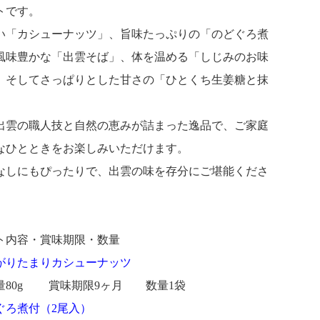
トです。
い「カシューナッツ」、旨味たっぷりの「のどぐろ煮
風味豊かな「出雲そば」、体を温める「しじみのお味
、そしてさっぱりとした甘さの「ひとくち生姜糖と抹
。
出雲の職人技と自然の恵みが詰まった逸品で、ご家庭
なひとときをお楽しみいただけます。
なしにもぴったりで、出雲の味を存分にご堪能くださ
ト内容・賞味期限・数量
がりたまりカシューナッツ
80g 賞味期限9ヶ月 数量1袋
ぐろ煮付（2尾入）