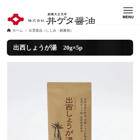
ホーム
>
出雲産品（しじみ・銘菓他）
出西しょうが湯 20g×5p