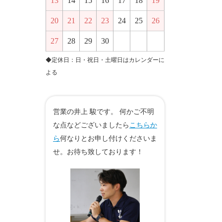
13
14
15
16
17
18
19
20
21
22
23
24
25
26
27
28
29
30
◆定休日：日・祝日・土曜日はカレンダーに
よる
営業の井上 駿です。 何かご不明
な点などございましたら
こちらか
ら
何なりとお申し付けくださいま
せ。お待ち致しております！