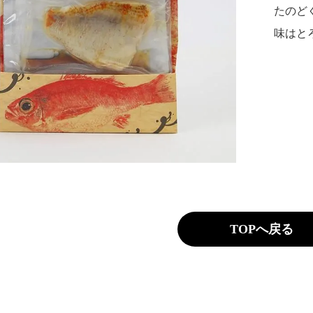
たのど
味はと
TOPへ戻る