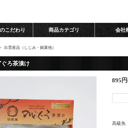
のこだわり
商品カテゴリ
会社
>
出雲産品（しじみ・銘菓他）
どぐろ茶漬け
895円
高級魚