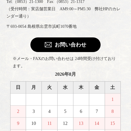
Tel:（0853）21-1300 Fax:（0853）21-1317
（受付時間：実店舗営業日 AM9:00～PM5:30 弊社HPのカレ
ンダー通り）
〒693-0054 島根県出雲市浜町1070番地
お問い合わせ
※メール・FAXのお問い合わせは 24時間受け付けており
ます。
2026年8月
日
月
火
水
木
金
土
1
2
3
4
5
6
7
8
9
10
11
12
13
14
15